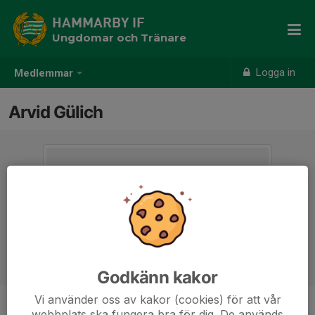
HAMMARBY IF
Ungdomar och Tränare
Logga in
Medlemmar
Arvid Gülich
Godkänn kakor
Vi använder oss av kakor (cookies) för att vår
webbplats ska fungera bra för dig. De används
Ålder
11 år