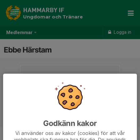
HAMMARBY IF
Ungdomar och Tränare
Logga in
Medlemmar
Ebbe Härstam
Godkänn kakor
Vi använder oss av kakor (cookies) för att vår
webbplats ska fungera bra för dig. De används
Ålder
12 år