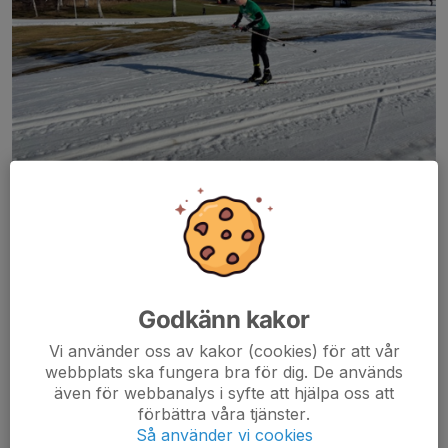
I söndags var 8 st från klubben med på ”Saltis snabbaste”. Lite
svårvallat då det var trögt i spåren och svårt få fast skidorna i
blötföret, men bra insatser av alla. Bäst lyckades Ingrid Eneroth
som i klassen F12 kom...
Godkänn kakor
Läs mer
Vi använder oss av kakor (cookies) för att vår
webbplats ska fungera bra för dig. De används
Nybörjarkurser för ungdomar,
även för webbanalys i syfte att hjälpa oss att
Täbycrossen och Ågestanatten
förbättra våra tjänster.
Så använder vi cookies
15 feb, 18:18
0 kommentarer