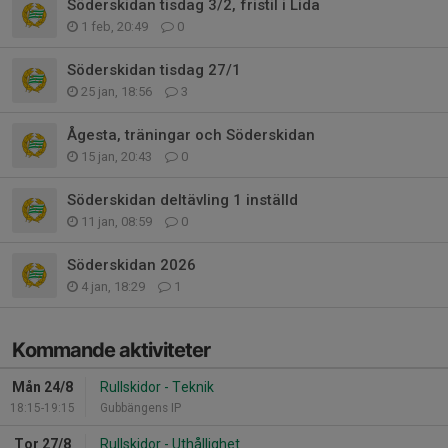
Söderskidan tisdag 3/2, fristil i Lida
1 feb, 20:49
0
Söderskidan tisdag 27/1
25 jan, 18:56
3
Ågesta, träningar och Söderskidan
15 jan, 20:43
0
Söderskidan deltävling 1 inställd
11 jan, 08:59
0
Söderskidan 2026
4 jan, 18:29
1
Kommande aktiviteter
Mån 24/8
Rullskidor - Teknik
18:15-19:15
Gubbängens IP
Tor 27/8
Rullskidor - Uthållighet