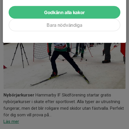
Godkänn alla kakor
Bara nödvändiga
Nybörjarkurser
Hammarby IF Skidförening startar gratis
nybörjarkurser i skate efter sportlovet. Alla typer av utrustning
fungerar, men det blir roligare med skidor utan fästvalla. Perfekt
för dig som vill prova på...
Läs mer