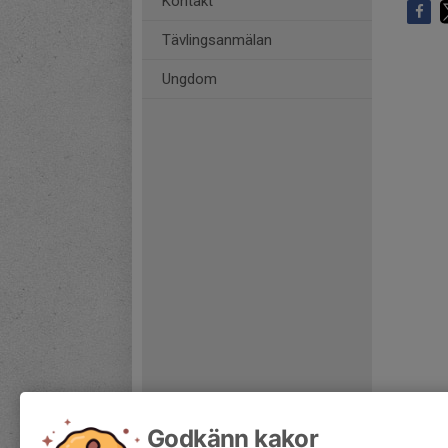
Kontakt
Tävlingsanmälan
Ungdom
Godkänn kakor