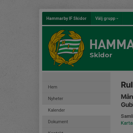
Hammarby IF Skidor
Välj grupp
HAMMA
Skidor
Rul
Hem
Månd
Nyheter
Gub
Kalender
Saml
Dokument
Karta