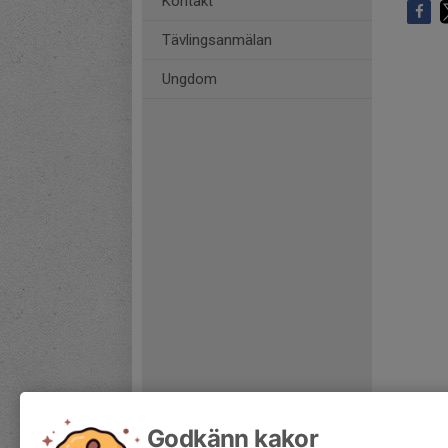
Kontakt
Tävlingsanmälan
Ungdom
Godkänn kakor