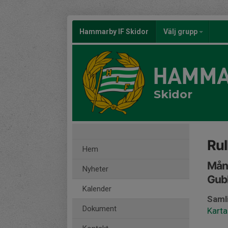
Hammarby IF Skidor
Välj grupp
HAMMA
Skidor
Rul
Hem
Månd
Nyheter
Gub
Kalender
Saml
Dokument
Karta