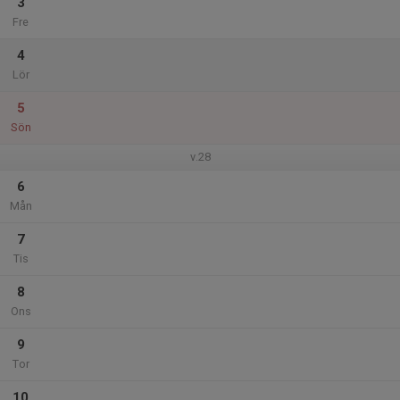
3
Fre
4
Lör
5
Sön
v.28
6
Mån
7
Tis
8
Ons
9
Tor
10