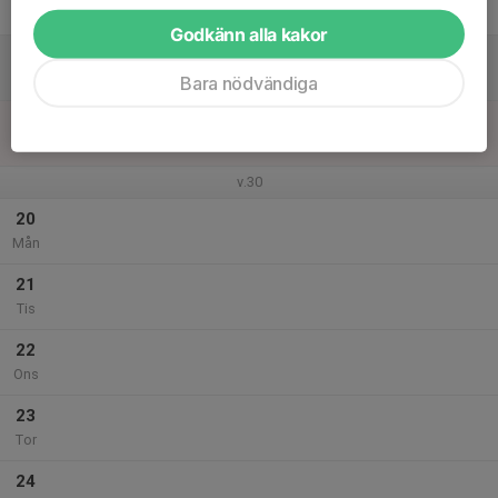
Fre
Godkänn alla kakor
18
Lör
Bara nödvändiga
19
Sön
v.30
20
Mån
21
Tis
22
Ons
23
Tor
24