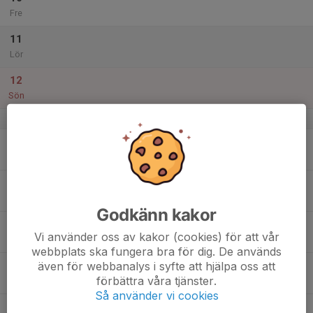
Fre
11
Lör
12
Sön
v.29
13
Mån
14
Tis
Godkänn kakor
15
Vi använder oss av kakor (cookies) för att vår
Ons
webbplats ska fungera bra för dig. De används
även för webbanalys i syfte att hjälpa oss att
16
förbättra våra tjänster.
Tor
Så använder vi cookies
17