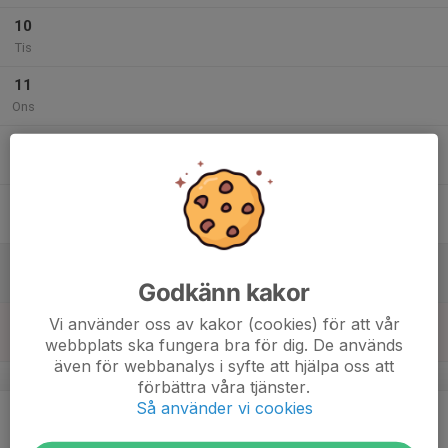
10
Tis
11
Ons
12
Tor
13
Fre
14
Lör
Godkänn kakor
15
Vi använder oss av kakor (cookies) för att vår
webbplats ska fungera bra för dig. De används
Sön
även för webbanalys i syfte att hjälpa oss att
v.47
förbättra våra tjänster.
Så använder vi cookies
16
Mån