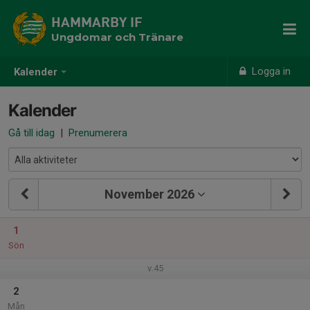
HAMMARBY IF
Ungdomar och Tränare
Logga in
Kalender
Kalender
Gå till idag
|
Prenumerera
November 2026
1
Sön
v.45
2
Mån