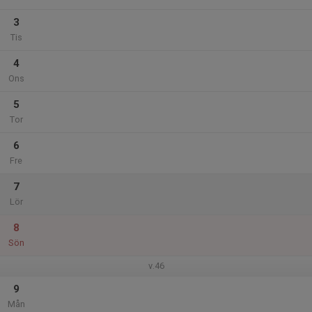
3
Tis
4
Ons
5
Tor
6
Fre
7
Lör
8
Sön
v.46
9
Mån