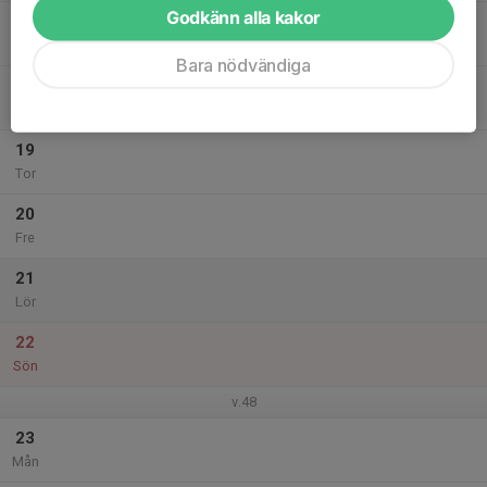
Godkänn alla kakor
17
Tis
Bara nödvändiga
18
Ons
19
Tor
20
Fre
21
Lör
22
Sön
v.48
23
Mån