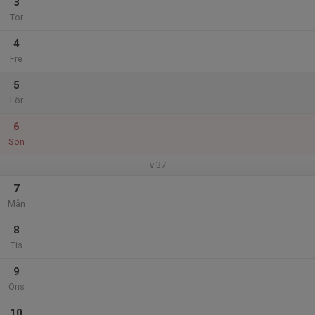
3
Tor
4
Fre
5
Lör
6
Sön
v.37
7
Mån
8
Tis
9
Ons
10