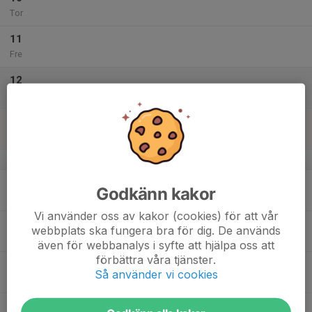
Tor
11
Fre
12
Lör
13
Sön
v.38
14
Godkänn kakor
Mån
Vi använder oss av kakor (cookies) för att vår
15
webbplats ska fungera bra för dig. De används
Tis
även för webbanalys i syfte att hjälpa oss att
förbättra våra tjänster.
16
Så använder vi cookies
Ons
17