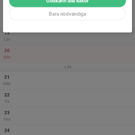
Godkänn alla kakor
Tor
Bara nödvändiga
18
Fre
19
Lör
20
Sön
v.39
21
Mån
22
Tis
23
Ons
24