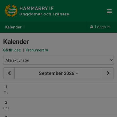
HAMMARBY IF
Ungdomar och Tränare
Logga in
Kalender
Kalender
Gå till idag
|
Prenumerera
September 2026
1
Tis
2
Ons